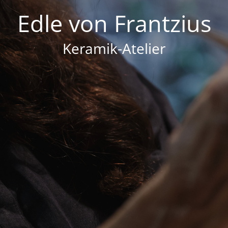
Edle von Frantzius
Keramik-Atelier