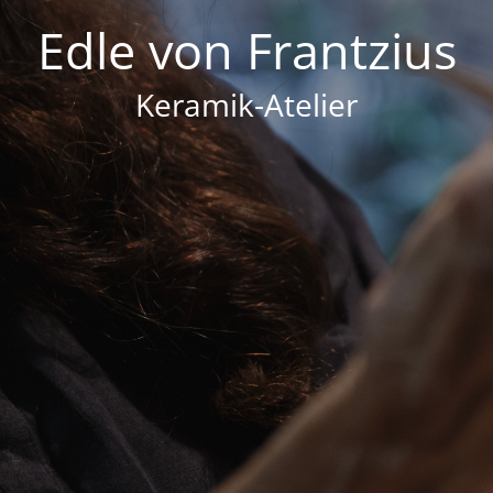
Edle von Frantzius
Keramik-Atelier